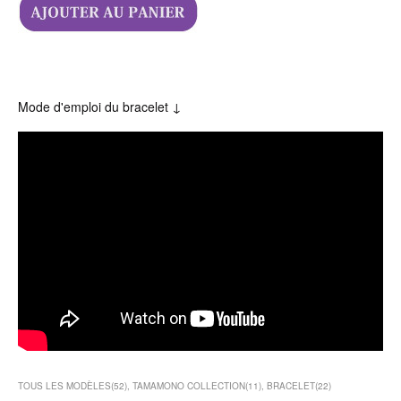
Mode d'emploi du bracelet ↓
TOUS LES MODÈLES
(
52
)
TAMAMONO COLLECTION
(
11
)
BRACELET
(
22
)