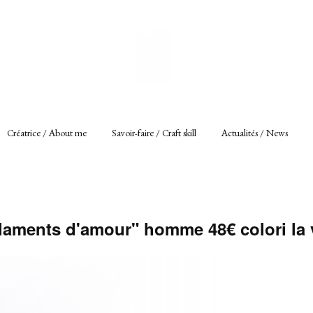
Créatrice / About me
Savoir-faire / Craft skill
Actualités / News
ilaments d'amour" homme 48€ colori la 