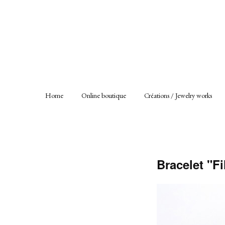
Home
Online boutique
Créations / Jewelry works
Bracelet "F