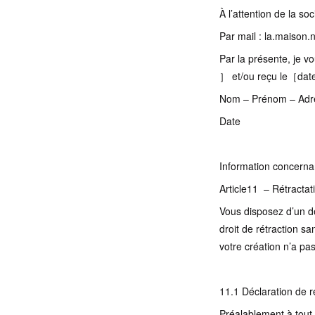
À l’attention de la 
Par mail : la.maiso
Par la présente, je v
］ et/ou reçu le［da
Nom – Prénom – Adres
Date
Information concernant
Article11 – Rétracta
Vous disposez d’un dé
droit de rétraction sa
votre création n’a pa
11.1 Déclaration de r
Préalablement à tout 