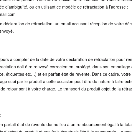
e d’ambiguïté, ou en utilisant ce modèle de rétractation à l’adresse :
mail.com
e déclaration de rétractation, un email accusant réception de votre déc
 envoyé.
ours à compter de la date de votre déclaration de rétractation pour ren
étractation doit être renvoyé correctement protégé, dans son emballage 
ce, étiquettes etc…) et en parfait état de revente. Dans ce cadre, votre 
 subi par le produit à cette occasion peut être de nature à faire éch
s de retour sont à votre charge. Le transport du produit objet de la rétr
t
en parfait état de revente donne lieu à un remboursement égal à la tot
ix d’achat du produit et aux frais éventuels liés à la commande. Le r