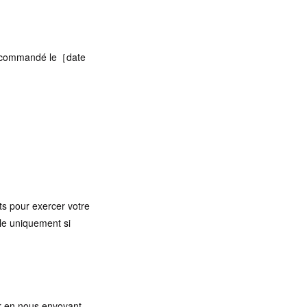
it] commandé le［date
ts pour exercer votre
able uniquement si
er en nous envoyant