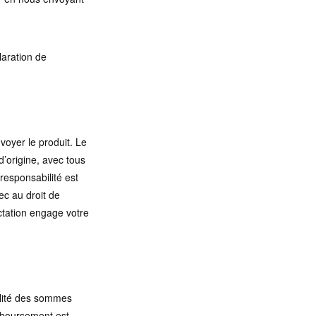
laration de
voyer le produit. Le
d’origine, avec tous
responsabilité est
ec au droit de
actation engage votre
alité des sommes
emboursement est