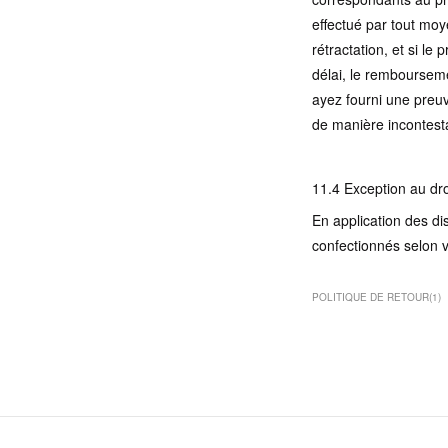
effectué par tout moy
rétractation, et si l
délai, le rembourseme
ayez fourni une preuv
de manière incontesta
11.4 Exception au dro
En application des di
confectionnés selon v
POLITIQUE DE RETOUR
(
1
)