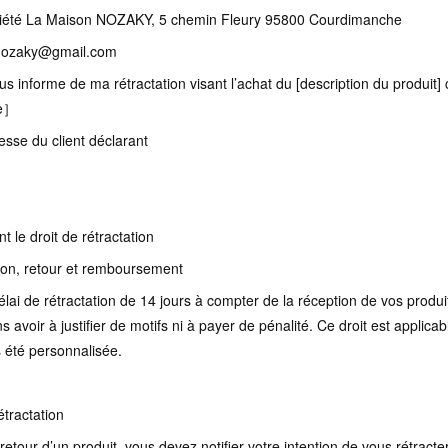
société La Maison NOZAKY, 5 chemin Fleury 95800 Courdimanche
n.nozaky@gmail.com
ous informe de ma rétractation visant l’achat du [description du produ
te］
se du client déclarant
 le droit de rétractation
tion, retour et remboursement
lai de rétractation de 14 jours à compter de la réception de vos produi
ns avoir à justifier de motifs ni à payer de pénalité. Ce droit est applic
s été personnalisée.
étractation
retour d’un produit, vous devez notifier votre intention de vous rétract