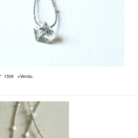
ue" 150€ ※Vendu.