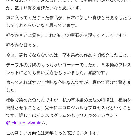
が、数より質を選びたいなと思います。
気に入ってくださった作品が、日常に新しい喜びと発見をもたら
してくれたらいいなと思っています。
軽やかさと上質さ。これが結びの宝石の表現するところです✨
軽やかな日々を。
今回、忘れてならないのは、草木染めの作品を初紹介したこと。
テーブルの片隅のちっちゃいコーナーでしたが、草木染めブレス
レットにとても良い反応をもらいました。感謝です。
言ってみればすごく地味な色味なんですが、褒めて頂けて驚きま
した。
植物で染めた色なんですが、私の草木染め技法の特徴は、植物を
発酵させることと、完全にエコロジカルなプロセスだということ
です。詳しくはインスタグラムのもうひとつのアカウント
@teinture_vivante
を。
この新しい方向性は来年もっと広げていきます。