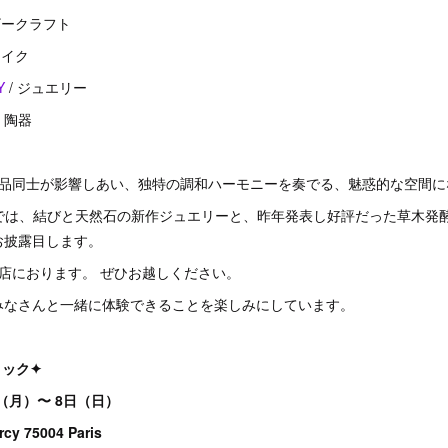
レザークラフト
メイク
Y
/ ジュエリー
/ 陶器
作品同士が影響しあい、独特の調和ハーモニーを奏でる、魅惑的な空間に
OZAKYでは、結びと天然石の新作ジュエリーと、昨年発表し好評だった草木
お披露目します。
店におります。 ぜひお越しください。
みなさんと一緒に体験できることを楽しみにしています。
ィック✦
2日（月）〜 8日（日）
rcy 75004 Paris