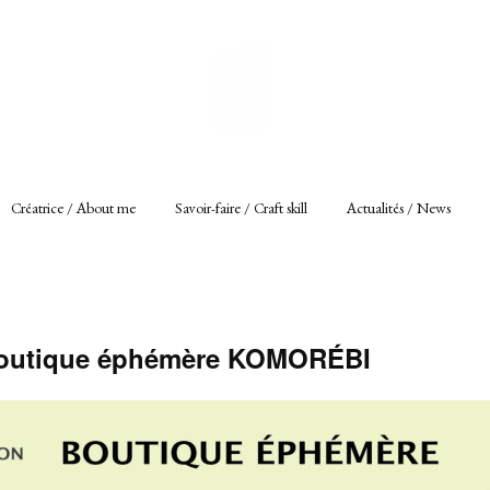
Créatrice / About me
Savoir-faire / Craft skill
Actualités / News
 boutique éphémère KOMORÉBI