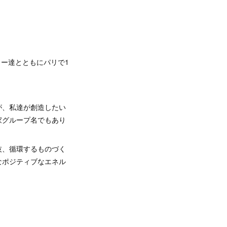
ター達とともにパリで1
。
が、私達が創造したい
家グループ名でもあり
技、循環するものづく
なポジティブなエネル