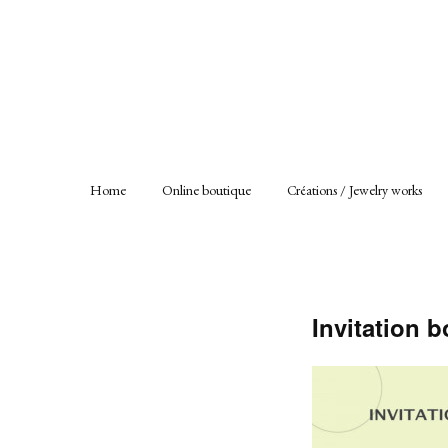
Home
Online boutique
Créations / Jewelry works
Invitation