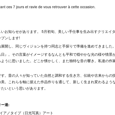
rant ces 7 jours et ravie de vous retrouver à cette occasion.
いお知らせがあります。 5月初旬、美しい手仕事を生み出すクリエイ
プンします!
急展開し、同じヴィジョンを持つ同志と手探りで準備を進めてきました
れ日』。その言葉がイメージするなんとも平和で穏やかな光の様や情景
るように思いました。どこか懐かしく、また独特な音の響き。私達の作
です。昔の人々が知っていた自然と調和する生き方、伝統や古来からの
の美。これらを軸に据えた作品作りを通して、新しく生まれ変わるよう
りたいという思いがあります。
ー達:
 サイアノタイプ（日光写真）アート