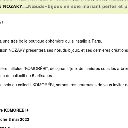
 !
a une très belle boutique éphémère qui s'installe à Paris.
son NOZAKY présentera ses nœuds-bijoux, et ses dernières créations
ère intitulée "KOMORÉBI", désignant "jeux de lumières sous les arbres
om du collectif de 5 artisanes.
au sein du collectif KOMORÉBI, serons très heureuses de vous inviter 
ère KOMORÉBI✦
nche 8 mai 2022