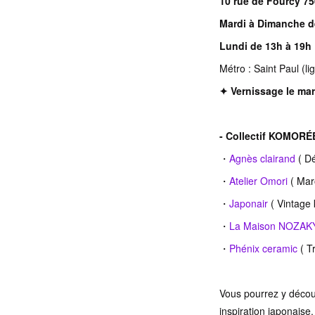
10 rue de Fourcy 75
Mardi à Dimanche d
Lundi de 13h à 19h
Métro : Saint Paul (li
✦ Vernissage le mar
- Collectif KOMORÉB
・
Agnès clairand
( Dé
・
Atelier Omori
( Mar
・
Japonair
( Vintage 
・
La Maison NOZAK
・
Phénix ceramic
( T
Vous pourrez y découv
inspiration japonaise.