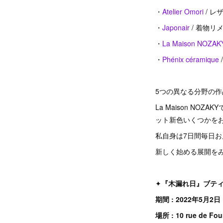
・
Atelier Omori
/ 
・
Japonair
/ 着物リ
・
La Maison NOZAK
・
Phénix céramique
5つの異なる分野の
La Maison N
ット新色いくつかを
私自身は7日間毎日お
新しく始める展開を
✦
『木漏れ日』ブテ
期間 : 2022年5月
場所 : 10 rue de Fou