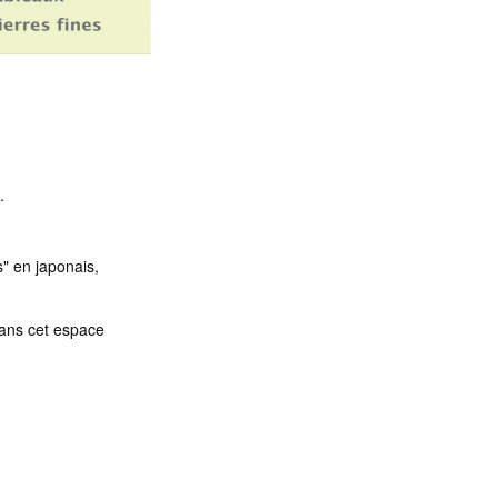
.
" en japonais,
dans cet espace