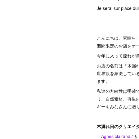
Je serai sur place du
こんにちは。素晴らし
週間限定のお店をオー
今年に入って流れが
お店の名前は『木漏
世界観を象徴してい
ます。
私達の方向性は明確
り、自然素材、再生
ギーをみなさんに贈
木漏れ日のクリエイタ
・
Agnès clairand
/