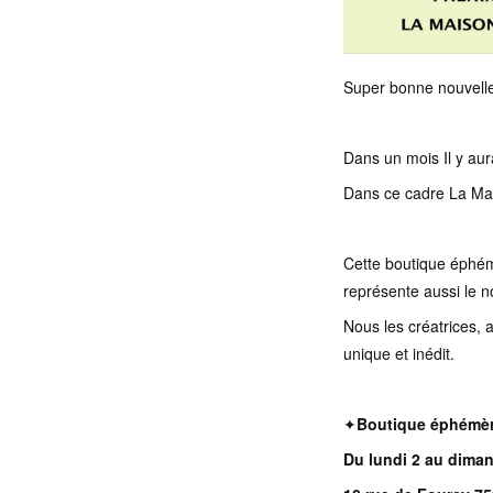
Super bonne nouvelle
Dans un mois Il y aur
Dans ce cadre La Mai
Cette boutique éphém
représente aussi le n
Nous les créatrices, 
unique et inédit.
✦
Boutique éphém
Du lundi 2 au dima