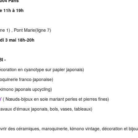
004 Paris
e 11h à 19h
gne 1) , Pont Marie(ligne 7)
di 3 mai 18h-20h
I -
coration en cyanotype sur papier japonais)
oquinerie franco-japonaise)
kimono japonais upcycling)
Y
( Nœuds-bijoux en soie mariant perles et pierres fines)
ravaux d'émaux japonais, bols, vases, tableaux)
rir des céramiques, maroquinerie, kimono vintage, décoration et bijou