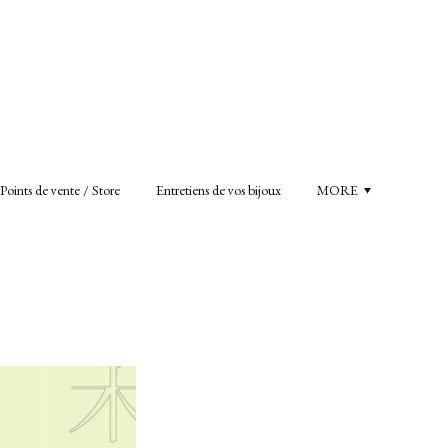
Points de vente / Store
Entretiens de vos bijoux
MORE