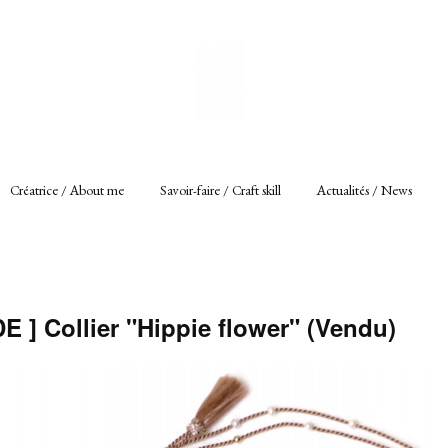
Créatrice / About me
Savoir-faire / Craft skill
Actualités / News
] Collier "Hippie flower" (Vendu)