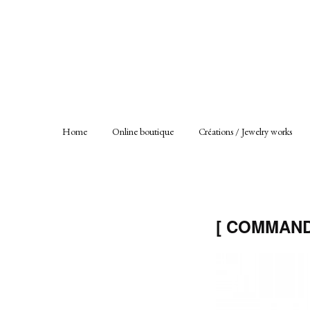
Home
Online boutique
Créations / Jewelry works
[ COMMANDE 