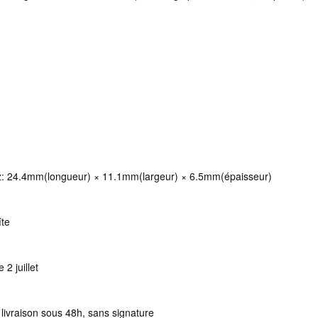
z: 24.4mm(longueur) × 11.1mm(largeur) × 6.5mm(épaisseur)
îte
 2 juillet
, livraison sous 48h, sans signature