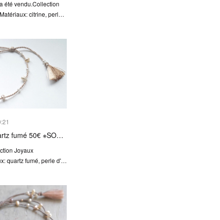
a été vendu.Collection
atériaux: citrine, perl…
0:21
uartz fumé 50€ ※SO…
ction Joyaux
x: quartz fumé, perle d'…