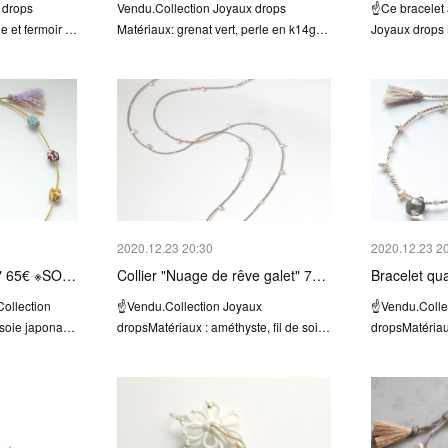
 drops
Vendu.Collection Joyaux drops
☝️Ce bracelet 
le et fermoir …
Matériaux: grenat vert, perle en k14g…
Joyaux drops M
2020.12.23 20:30
2020.12.23 2
i" 65€ ※SO…
Collier "Nuage de rêve galet" 7…
Bracelet q
Collection
☝Vendu.Collection Joyaux
☝Vendu.Colle
e soie japona…
dropsMatériaux : améthyste, fil de soi…
dropsMatériau