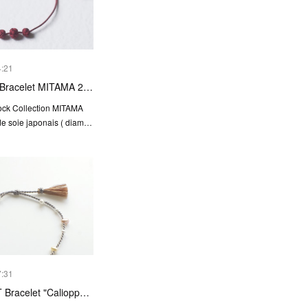
4:21
Bracelet MITAMA 2…
ock Collection MITAMA
 de soie japonais ( diam…
7:31
Bracelet "Caliopp…