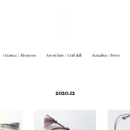
Créatrice / About me
Savoir-faire / Craft skill
Actualités / News
2020
.
12