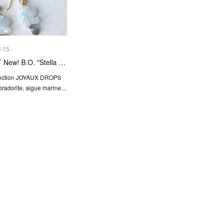
6:15
New! B.O. "Stella …
lection JOYAUX DROPS
bradorite, aigue marine…