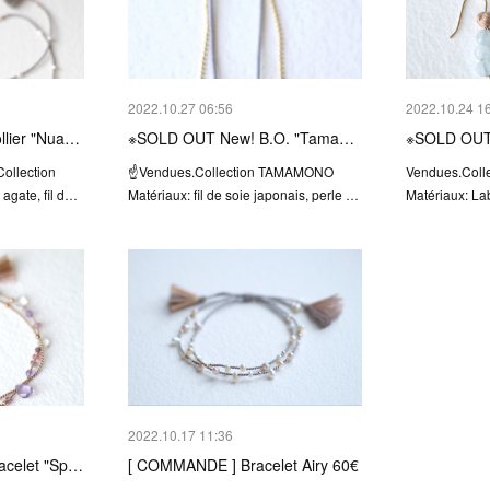
2022.10.27 06:56
2022.10.24 1
lier "Nua…
※SOLD OUT New! B.O. "Tama…
※SOLD OUT 
Collection
☝️Vendues.Collection TAMAMONO
Vendues.Col
 agate, fil d…
Matériaux: fil de soie japonais, perle …
Matériaux: La
2022.10.17 11:36
acelet "Sp…
[ COMMANDE ] Bracelet Airy 60€