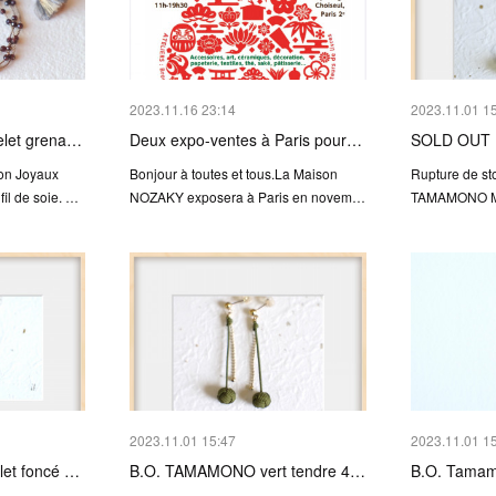
2023.11.16 23:14
2023.11.01 1
let grena…
Deux expo-ventes à Paris pour…
SOLD OUT
ion Joyaux
Bonjour à toutes et tous.La Maison
Rupture de st
fil de soie. …
NOZAKY exposera à Paris en novem…
TAMAMONO Mat
2023.11.01 15:47
2023.11.01 1
et foncé …
B.O. TAMAMONO vert tendre 4…
B.O. Tamam