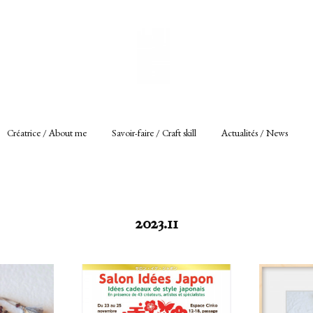
Créatrice / About me
Savoir-faire / Craft skill
Actualités / News
2023
.
11