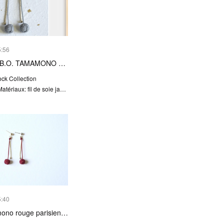
5:56
 B.O. TAMAMONO …
ock Collection
ériaux: fil de soie ja…
5:40
ono rouge parisien…