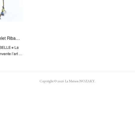
let Riba…
MBELLE🔹La
nvente l’art …
Copyright ©
2026
La Maison NOZAKY
.