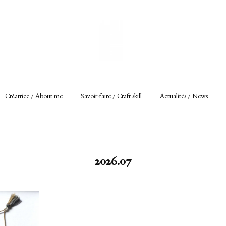
Créatrice / About me
Savoir-faire / Craft skill
Actualités / News
2026
.
07